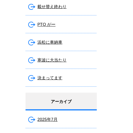
載せ替え終わり
PTO がー
浜松に車納車
寒波に大当たり
決まってます
アーカイブ
2025年7月