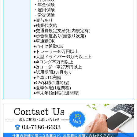
・年金保険
・雇用保険
・労災保険
●賞与あり
●残業代支給
●交通費規定支給(社内規定有）
●歩合制度あり(頑張り次第)
●車通勤OK
●バイク通勤OK
●トレーラー40万円以上
●大型ドライバー33万円以上上
●4tロング29万円以上
●2tローダー車27万円以上
●試用期間3ヵ月あり
●全車ETC完備
●GW休暇(1週間程)
●夏季休暇(1週間程)
●年末年始休暇(1週間程)