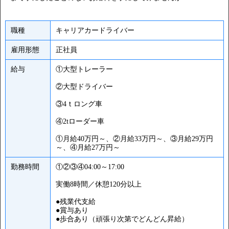
職種
キャリアカードライバー
雇用形態
正社員
給与
①大型トレーラー
②大型ドライバー
③4ｔロング車
④2tローダー車
①月給40万円～、②月給33万円～、③月給29万円
～、④月給27万円～
勤務時間
①②③④04:00～17:00
実働8時間／休憩120分以上
●残業代支給
●賞与あり
●歩合あり（頑張り次第でどんどん昇給）