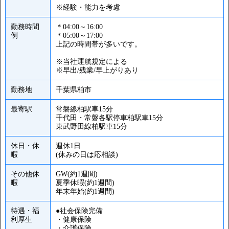
※経験・能力を考慮
勤務時間
＊04:00～16:00
例
＊05:00～17:00
上記の時間帯が多いです。
※当社運航規定による
※早出/残業/早上がりあり
勤務地
千葉県柏市
最寄駅
常磐線柏駅車15分
千代田・常磐各駅停車柏駅車15分
東武野田線柏駅車15分
休日・休
週休1日
暇
(休みの日は応相談)
その他休
GW(約1週間)
暇
夏季休暇(約1週間)
年末年始(約1週間)
待遇・福
●社会保険完備
利厚生
・健康保険
・介護保険