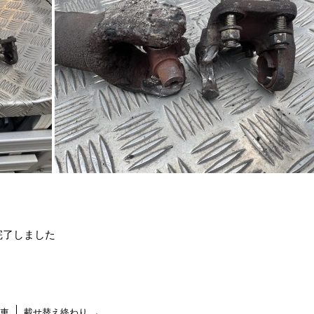
完了しました
車
載せ替え終わり
→