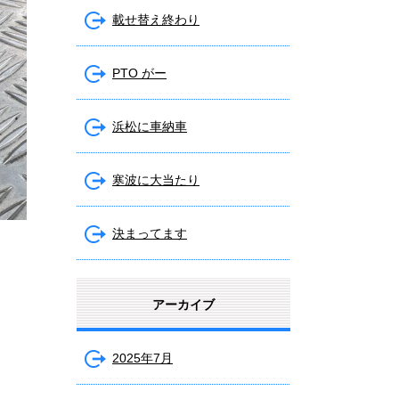
載せ替え終わり
PTO がー
浜松に車納車
寒波に大当たり
決まってます
アーカイブ
2025年7月