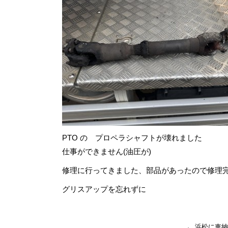
PTO の プロペラシャフトが壊れました
仕事ができません(油圧が)
修理に行ってきました、部品があったので修理
グリスアップを忘れずに
←
浜松に車納